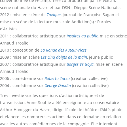
conventionnée de Fécamp. 1ère co-production par Le Volcan,
scène nationale du Havre et par DSN - Dieppe Scène Nationale.
2012 : mise en scène de
Toxique
, journal de Françoise Sagan et
mise en scène de la lecture musicale Addiction(s) : Paroles
d’Artistes
2011 : collaboratrice artistique sur
Insultes au public
, mise en scène
Arnaud Troalic
2010 : conception de
La Ronde des Auteur·rices
2009 : mise en scène
Les cinq doigts de la main
, jeune public
2007 : collaboratrice artistique sur
Borges Vs Goya
, mise en scène
Arnaud Troalic
2006 : comédienne sur
Roberto Zucco
(création collective)
2004 : comédienne sur
George Dandin
(création collective)
Très investie sur les questions d’action artistique et de
transmission, Anne-Sophie a été enseignante au conservatoire
Arthur Honegger du Havre, dirige l’école de théâtre d’Akté, pilote
et élabore les nombreuses actions dans ce domaine en relation
avec les autres comédien·nes de la compagnie. Elle intervient