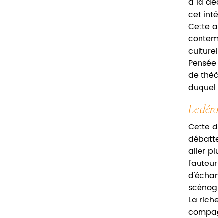
à la déc
cet int
Cette a
contemp
culturel
Pensée 
de théâ
duquel 
Le dér
Cette d
débatte
aller pl
l'auteu
d'échan
scénogr
La rich
compagn