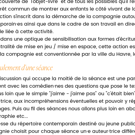
ouverte de "l'objet-livre" et de tous les possibles qu'il 
érêt commun de montrer aux enfants le côté vivant de la
ction s'inscrit dans la démarche de la compagnie autour
orain·es ainsi que dans le cadre de son travail en direc
le liée à cette activité.
dans une optique de sensibilisation aux formes d'écritu
tralité de mise en jeu / mise en espace, cette action est 
la compagnie est conventionnée par la ville du Havre,
oulement d'une séance
iscussion qui occupe la moitié de la séance est une par
nt avec les comédien·nes des questions que pose le tex
us loin que le simple "j'aime - j'aime pas" ou "c'était bie
r·trice, aux incompréhensions éventuelles et pouvoir y 
ges. Puis au fil des séances nous allons plus loin en ab
aphie etc...
esse du répertoire contemporain destiné au jeune public 
ie choisit pour chaque séance un·e auteur·trice différe