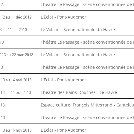
12
Théâtre Le Passage - scène conventionnée de
012
au
11 déc 2012
L'Éclat - Pont-Audemer
3
au
11 jan 2013
Le Volcan - Scène nationale du Havre
13
Théâtre Le Passage - scène conventionnée de
013
au
22 mar 2013
Le Volcan - Scène nationale du Havre
13
Théâtre Le Passage - scène conventionnée de
013
au
14 mai 2013
L'Éclat - Pont-Audemer
013
au
11 oct 2013
Théâtre des Bains-Douches - Le Havre
013
Espace culturel François Mitterrand - Cantele
013
Théâtre Le Passage - scène conventionnée de
013
au
19 nov 2013
L'Éclat - Pont-Audemer