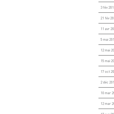
3 fév 20
21 fév 2
11 avr 2
5 mai 20
12 mai 2
15 mai 2
17 oct 2
2 déc 20
10 mar 2
12 mar 2
17 avr 2