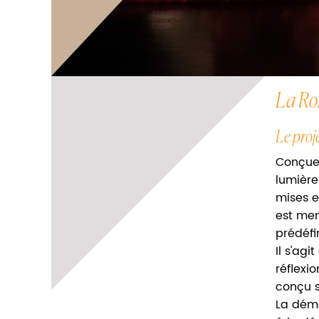
La Ron
Le proj
Conçue 
lumière
mises e
est men
prédéfin
Il s'ag
réflexio
conçu s
La déma