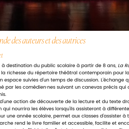
de des auteurs et des autrices
et
à destination du public scolaire à partir de 8 ans,
La R
 la richesse du répertoire théâtral contemporain pour l
n espace suivies d'un temps de discussion. L'échange 
é par les comédien·nes suivant un canevas précis qui 
is.
it d'une action de découverte de la lecture et du texte 
n qui nourrira les élèves lorsqu'ils assisteront à différen
ur une année scolaire, permet aux classes d'assister à tr
rche rend le livre familier et accessible, facilite et enc