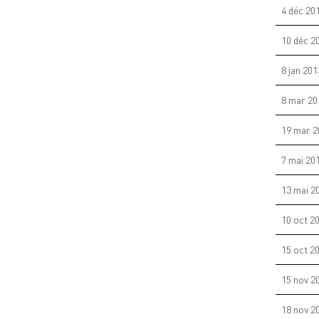
4 déc 20
10 déc 2
8 jan 201
8 mar 20
19 mar 2
7 mai 20
13 mai 2
10 oct 2
15 oct 2
15 nov 2
18 nov 2