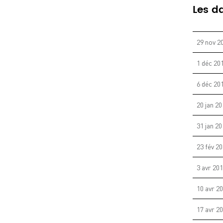
Les d
29 nov 2
1 déc 20
6 déc 20
20 jan 2
31 jan 2
23 fév 2
3 avr 20
10 avr 2
17 avr 2