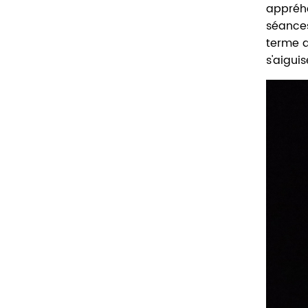
appréhe
séances
terme q
s'aiguis
Crédi
photo
:
Rapha
Allain