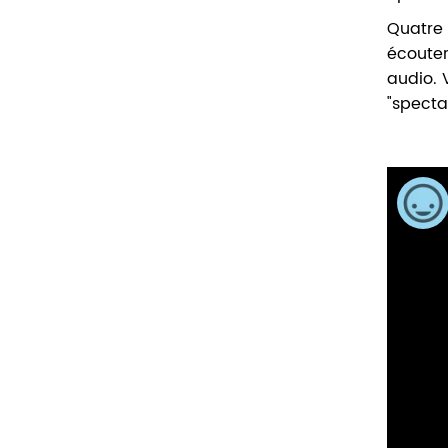
Quatre 
écouter
audio. 
"spectat