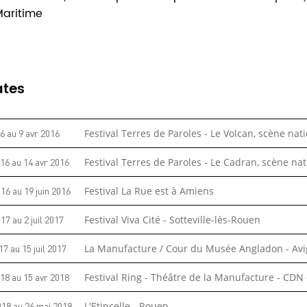
Maritime
ates
16
au
9 avr 2016
Festival Terres de Paroles - Le Volcan, scène nat
016
au
14 avr 2016
Festival Terres de Paroles - Le Cadran, scène na
016
au
19 juin 2016
Festival La Rue est à Amiens
017
au
2 juil 2017
Festival Viva Cité - Sotteville-lès-Rouen
017
au
15 juil 2017
La Manufacture / Cour du Musée Angladon - Av
018
au
15 avr 2018
Festival Ring - Théâtre de la Manufacture - CDN
018
au
26 mai 2018
L'Etincelle - Rouen