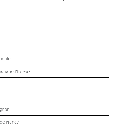
ionale
tionale d'Evreux
ignon
 de Nancy