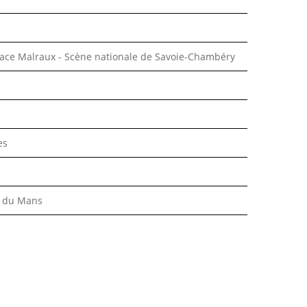
pace Malraux - Scène nationale de Savoie-Chambéry
es
e du Mans