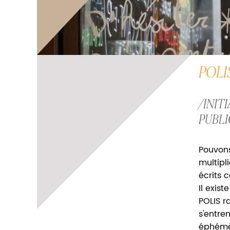
POLI
/INIT
PUBLI
Pouvons
multipl
écrits c
Il exis
POLIS r
s'entre
éphémè