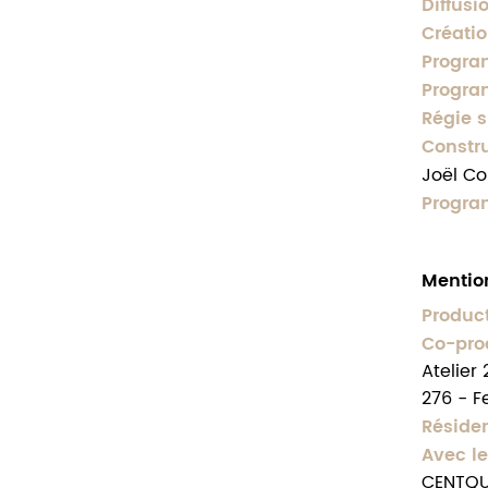
Diffusi
Créati
Progra
Program
Régie s
Constr
Joël Co
Progra
Mentio
Produc
Co-pro
Atelier
276 - F
Résiden
Avec l
CENTQUA