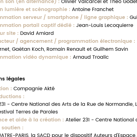
on son (en alternance)
:
Olivier Valcarcel et Théo Gode
on lumière et scénographie
:
Antoine Franchet
mmation serveur / smartphone / ligne graphique
:
Gu
mation portail captif dédié
:
Jean-Louis Lecoquierre
ur site
:
David Amiard
ucteur / agencement / programmation électronique
:
rnet, Gaëtan Koch, Romain Renault et Guilhem Savin
mmation vidéo dynamique
:
Arnaud Troalic
ns légales
tion
:
Compagnie Akté
ductions
:
 231 - Centre National des Arts de la Rue de Normandie, 
estival Terres de Paroles
ce et aide à la création
:
Atelier 231 - Centre Nationa
e soutien
:
TRE-PARIS, la SACD pour le dispositif Auteurs d'Espace