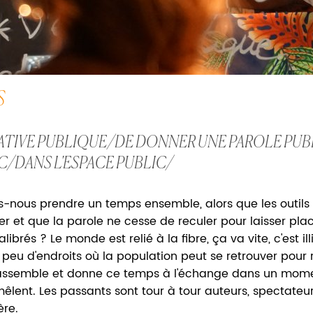
S
IATIVE PUBLIQUE/DE DONNER UNE PAROLE PU
C/DANS L'ESPACE PUBLIC/
-nous prendre un temps ensemble, alors que les outils
ier et que la parole ne cesse de reculer pour laisser p
alibrés ? Le monde est relié à la fibre, ça va vite, c'est il
te peu d'endroits où la population peut se retrouver pour
assemble et donne ce temps à l'échange dans un moment
mêlent. Les passants sont tour à tour auteurs, spectat
re.