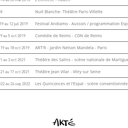
18
Nuit Blanche- Théâtre Paris-Villette
019
au
12 juil 2019
Festival Andiamo - Aussois / programmation Es
19
au
5 oct 2019
Comédie de Reims - CDN de Reims
019
au
18 oct 2019
ART'R - Jardin Nelson Mandela - Paris
21
au
3 oct 2021
Théâtre des Salins - scène nationale de Martigu
021
au
17 oct 2021
Théâtre Jean Vilar - Vitry sur Seine
022
au
24 sep 2022
Les Quinconces et l'Espal - scène conventionné