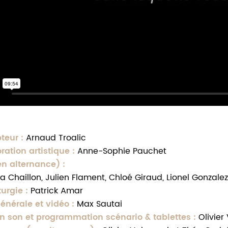
teur
:
Arnaud Troalic
ration artistique
:
Anne-Sophie Pauchet
en alternance)
:
 Chaillon, Julien Flament, Chloé Giraud, Lionel Gonzal
urgie
:
Patrick Amar
énérale et vidéo
:
Max Sautai
on son et programmation scénario & tablettes
:
Olivier