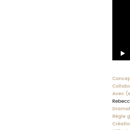
Concep
Collabo
Avec (
Rebecca
Dramat
Régie g
Créati