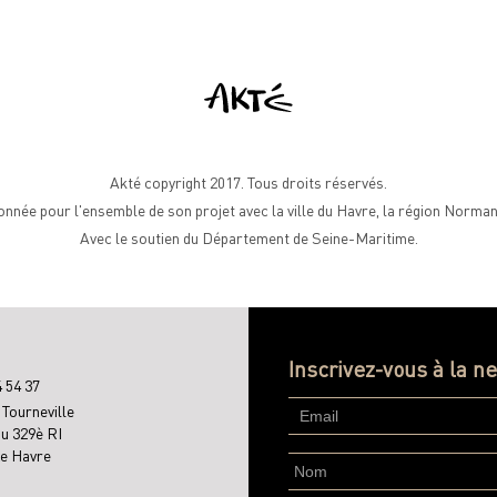
Akté copyright 2017. Tous droits réservés.
nnée pour l'ensemble de son projet avec la ville du Havre, la région Norm
Avec le soutien du Département de Seine-Maritime.
Inscrivez-vous à la n
4 54 37
 Tourneville
du 329è RI
e Havre