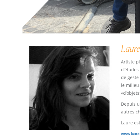
Laure
Artiste 
d’études
de geste 
le milieu
«d’objets
Depuis u
autres c
Laure es
www.laure-