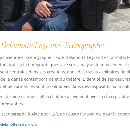
 Delamotte-Legrand - Scénographe
plasticienne et scénographe, Laure Delamotte-Legrand est architect
 théâtrales et chorégraphiques, axé sur l’analyse du mouvement. Le
sont centrales dans ses créations, dans des travaux solitaires de 
 de la danse contemporaine et du théâtre. L’identité de ses oeuvres
» et performances sont rassemblées dans des dispositifs ou install
ne dizaine d’années elle collabore activement avec la chorégraphe
horégraphes.
t scénographe à Akté pour
Exit
, de Fausto Paravidino, pour la créa
delamotte-legrand.
org