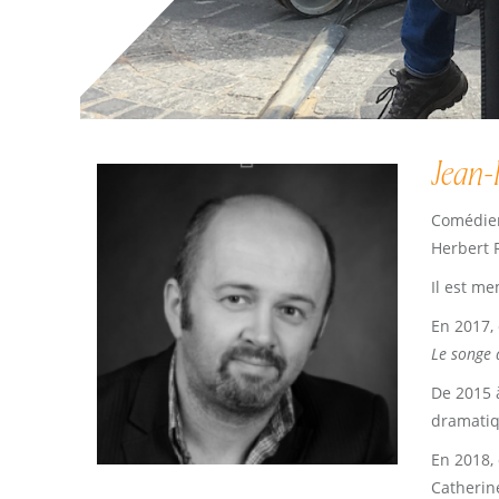
Jean-
Comédien,
Herbert 
Il est m
En 2017,
Le songe 
De 2015 à
dramatiq
En 2018,
Catherine