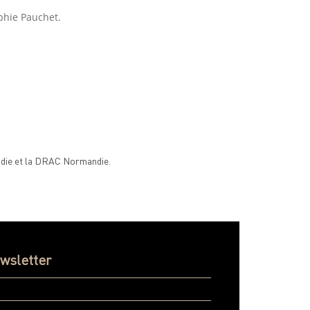
phie Pauchet.
andie et la DRAC Normandie.
ewsletter