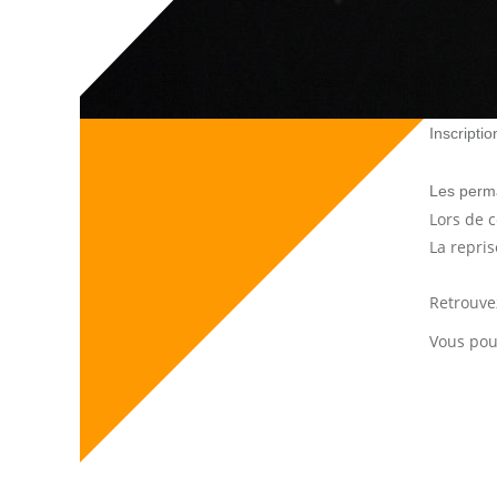
Inscripti
Les perm
Lors de 
La repri
Retrouve
Vous pou